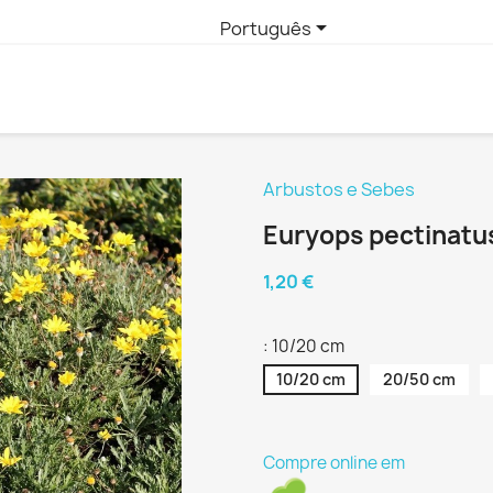

Português
Arbustos e Sebes
Euryops pectinatu
1,20 €
: 10/20 cm
10/20 cm
20/50 cm
Compre online em