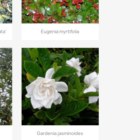
Vista rápida

ta'
Eugenia myrtifolia
Vista rápida

Gardenia jasminoides