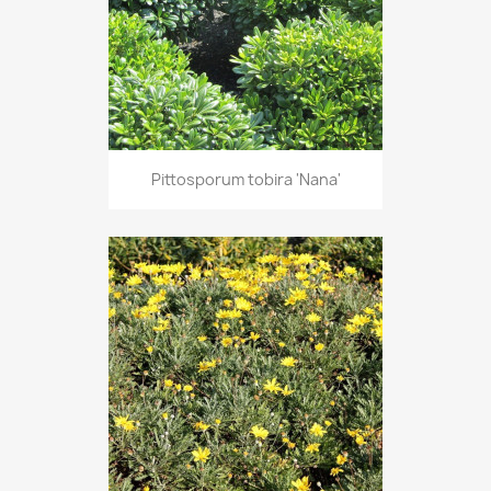
Pittosporum tobira 'Nana'