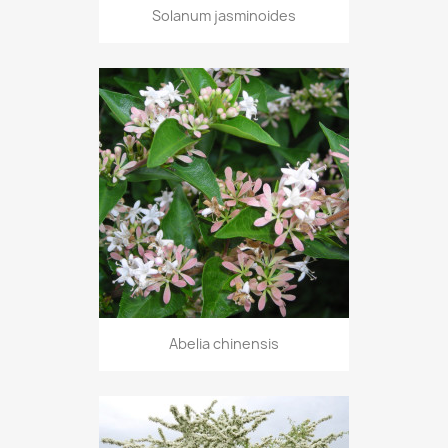
Solanum jasminoides
Abelia chinensis