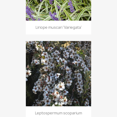
Liriope muscari 'Variegata'
Leptospermum scoparium