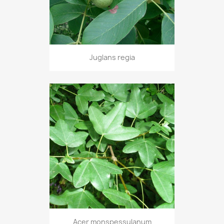
Juglans regia
Acer monspessulanum