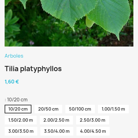
Arboles
Tilia platyphyllos
1,60 €
: 10/20 cm
10/20 cm
20/50 cm
50/100 cm
1.00/1.50 m
1.50/2.00 m
2.00/2.50 m
2.50/3.00 m
3.00/3.50 m
3.50/4.00 m
4.00/4.50 m