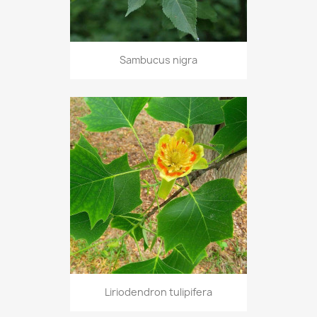
Sambucus nigra
Liriodendron tulipifera